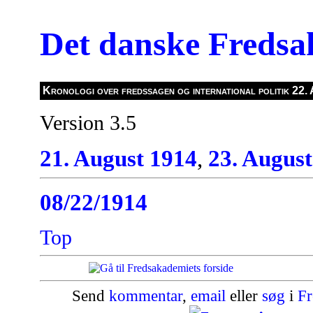
Det danske Freds
Kronologi over fredssagen og international politik 22.
Version 3.5
21. August 1914
,
23. August
08/22/1914
Top
Send
kommentar
,
email
eller
søg
i
Fr