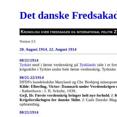
Det danske Fredsaka
Kronologi over fredssagen og international politik 2
Version 3.5
20. August 1914
,
22. August 1914
08/21/1914
Tyrkiet
med i første verdenskrig på
Tysklands
side i et f
krigsskibe i Tyrkiet under hele første verdenskrig. Tyrkis
08/21-22/1914
DFDS's handelsskibe Maryland og Chr. Brobjerg minespræng
Kilde
:
Elberling, Victor: Danmark under Verdenskrigen o
- København : J. H. Schultz, 1939.
Gejl, Ib: Første verdenskrig bringer helt nye forhold
.
I
:
K
Krigsforsikringen for danske Skibe
.
I
: Gads Danske Maga
opbrænding.
08/21/1914