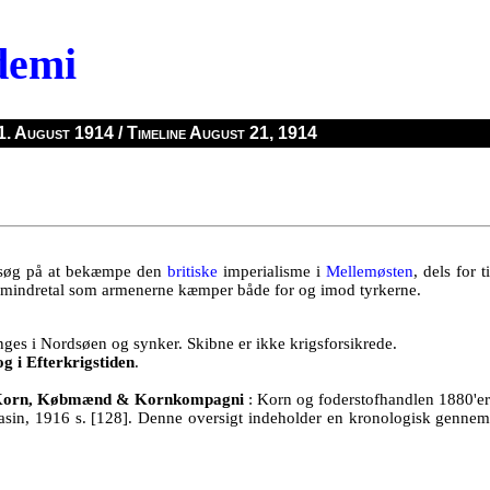
demi
1. August 1914 / Timeline August 21, 1914
orsøg på at bekæmpe den
britiske
imperialisme i
Mellemøsten
, dels for 
ke mindretal som armenerne kæmper både for og imod tyrkerne.
es i Nordsøen og synker. Skibne er ikke krigsforsikrede.
g i Efterkrigstiden
.
orn, Købmænd & Kornkompagni
: Korn og foder­stofhandlen 1880'er
sin, 1916 s. [128]. Denne oversigt indeholder en kronologisk gennem