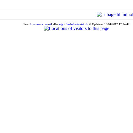
Send
kommentar
,
email
eller
søg
i
Fredsakademiet.dk
© Opdateret 10/04/2012 17:24:42