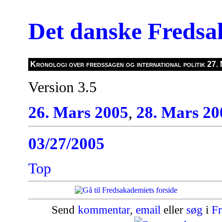
Det danske Freds
Kronologi over fredssagen og international politik 27.
Version 3.5
26. Mars 2005
,
28. Mars 20
03/27/2005
Top
Send
kommentar
,
email
eller
søg
i
Fr