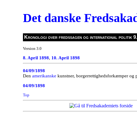
Det danske Fredsaka
Kronologi over fredssagen og international politik 9.
Version 3.0
8. April 1898
,
10. April 1898
04/09/1898
Den
amerikanske
kunstner, borgerrettighedsforkæmper og p
04/09/1898
Top