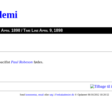
demi
 April 1898 / Time Line April 9, 1898
acifist
Paul Robeson
fødes.
Send
kommentar
,
email
eller
søg
i
Fredsakademiet.dk
© Opdateret 06/16/2012 18:20:52