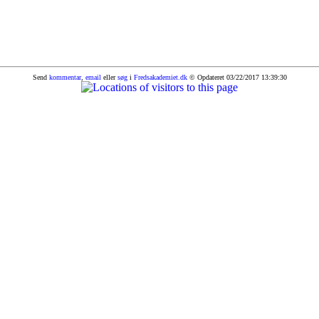
Send
kommentar
,
email
eller
søg
i
Fredsakademiet.dk
© Opdateret 03/22/2017 13:39:30