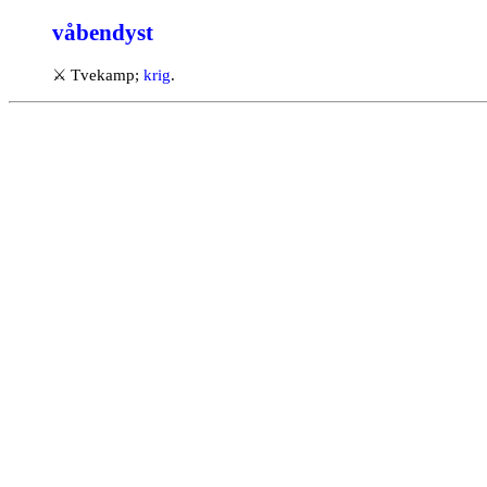
våbendyst
⚔
Tvekamp;
krig
.