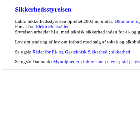
Sikkerhedsstyrelsen
Latin: Sikkerhedsstyrelsen oprettet 2003 nu under:
Økonomi- og 
Forsat fra:
Elektricitetsrådet
.
Styrelsen arbejder bl.a. med teknisk sikkerhed inden for el- og g
Lov om ændring af lov om forbud mod salg af tobak og alkohol ti
Se også:
Rådet for El- og Gasteknisk Sikkerhed
;
sikkerhed
.
Se også: Danmark:
Myndigheder
;
lobbyisme
;
nævn
;
råd
;
styr