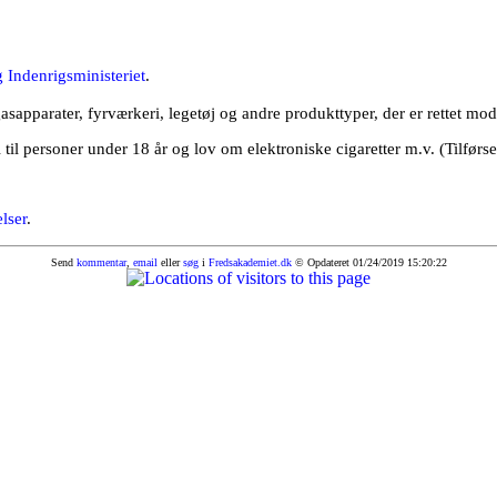
Indenrigsministeriet
.
asapparater, fyrværkeri, legetøj og andre produkttyper, der er rettet mo
l personer under 18 år og lov om elektroniske cigaretter m.v. (Tilførse
elser
.
Send
kommentar
,
email
eller
søg
i
Fredsakademiet.dk
© Opdateret 01/24/2019 15:20:22