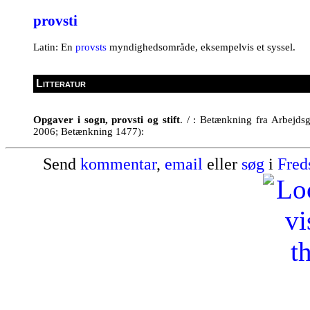
provsti
Latin: En
provsts
myndighedsområde, eksempelvis et syssel.
Litteratur
Opgaver i sogn, provsti og stift
. / : Betænkning fra Arbejds
2006; Betænkning 1477):
Send
kommentar
,
email
eller
søg
i
Fred