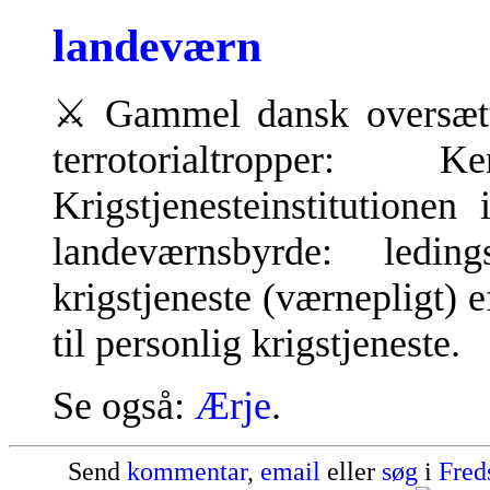
landeværn
⚔
Gammel dansk oversætte
terrotorialtroppe
Krigstjenesteinstitutione
landeværnsbyrde: leding
krigstjeneste (værnepligt) ef
til personlig krigstjeneste.
Se også:
Ærje
.
Send
kommentar
,
email
eller
søg
i
Fred