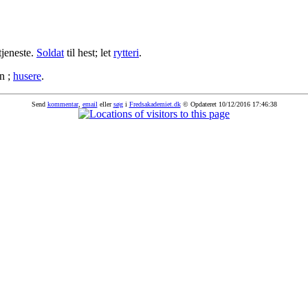
jeneste.
Soldat
til hest; let
rytteri
.
n ;
husere
.
Send
kommentar
,
email
eller
søg
i
Fredsakademiet.dk
© Opdateret 10/12/2016 17:46:38