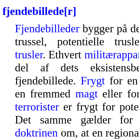
fjendebillede[r]
Fjendebilleder
bygger på d
trussel, potentielle trus
trusler
. Ethvert
militærappa
del af dets eksistensbe
fjendebillede.
Frygt
for e
en fremmed
magt
eller fo
terrorister
er frygt for poten
Det samme gælder fo
doktrinen
om, at en region