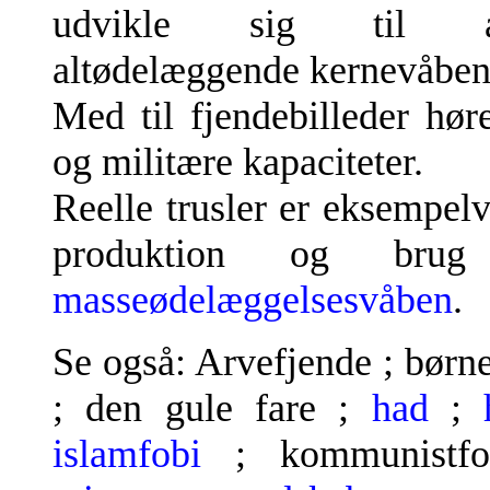
udvikle sig til alt
altødelæggende kernevåben
Med til fjendebilleder hør
og militære kapaciteter.
Reelle trusler er eksempelv
produktion og br
masseødelæggelsesvåben
.
Se også: Arvefjende ; børn
; den gule fare ;
had
;
islamfobi
; kommunistfo