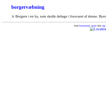
borgervæbning
⚔
Borgere i en by, som skulle deltage i forsvaret af denne. Byen 
Send
kommentar
,
email
eller
søg