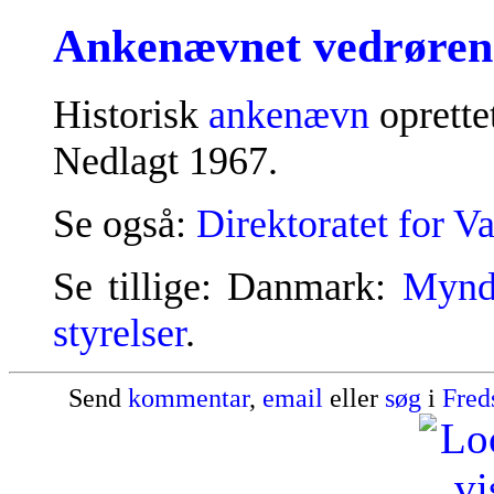
Ankenævnet vedrørend
Historisk
ankenævn
oprette
Nedlagt 1967.
Se også:
Direktoratet for V
Se tillige: Danmark:
Mynd
styrelser
.
Send
kommentar
,
email
eller
søg
i
Fred