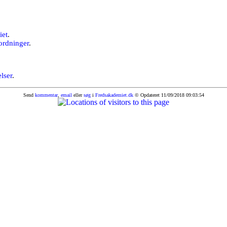
iet
.
ordninger
.
elser
.
Send
kommentar
,
email
eller
søg
i
Fredsakademiet.dk
© Opdateret 11/09/2018 09:03:54