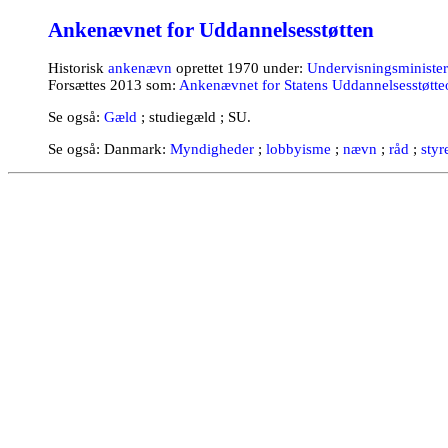
Ankenævnet for Uddannelsesstøtten
Historisk
ankenævn
oprettet 1970 under:
Undervisningsminister
Forsættes 2013 som:
Ankenævnet for Statens Uddannelsesstøtte
Se også:
Gæld
; studiegæld ; SU.
Se også: Danmark:
Myndigheder
;
lobbyisme
;
nævn
;
råd
;
styr