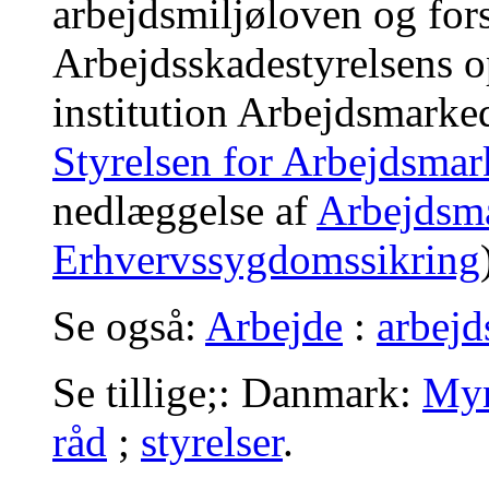
arbejdsmiljøloven og fors
Arbejdsskadestyrelsens o
institution Arbejdsmarked
Styrelsen for Arbejdsmar
nedlæggelse af
Arbejdsm
Erhvervssygdomssikring
Se også:
Arbejde
:
arbejd
Se tillige;: Danmark:
Myn
råd
;
styrelser
.