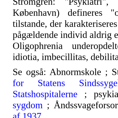
Strömgren: "Psykiatri"
København) defineres "o
tilstande, der karakteriseres
pågældende individ aldrig e
Oligophrenia underopdel
idiotia, imbecillitas, debilit
Se også: Abnormskole ; S
for Statens Sindssygeh
Statshospitalerne
; psyki
sygdom
; Åndssvageforsor
af 1937
.