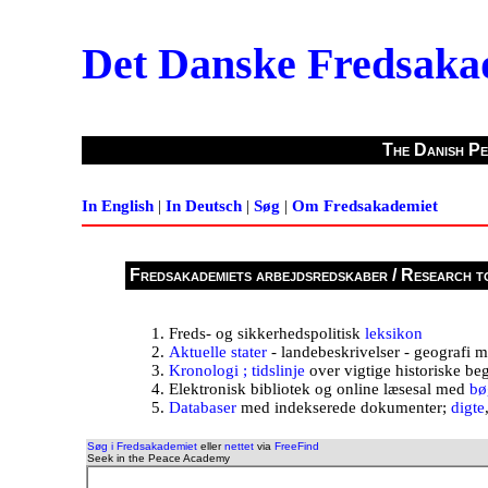
Det Danske Fredsaka
The Danish Pe
In English
|
In Deutsch
|
Søg
|
Om Fredsakademiet
Fredsakademiets arbejdsredskaber / Research t
Freds- og sikkerhedspolitisk
leksikon
Aktuelle stater
- landebeskrivelser - geografi 
Kronologi ; tidslinje
over vigtige historiske be
Elektronisk bibliotek og online læsesal med
bø
Databaser
med indekserede dokumenter;
digte
Søg i Fredsakademiet
eller
nettet
via
FreeFind
Seek in the Peace Academy