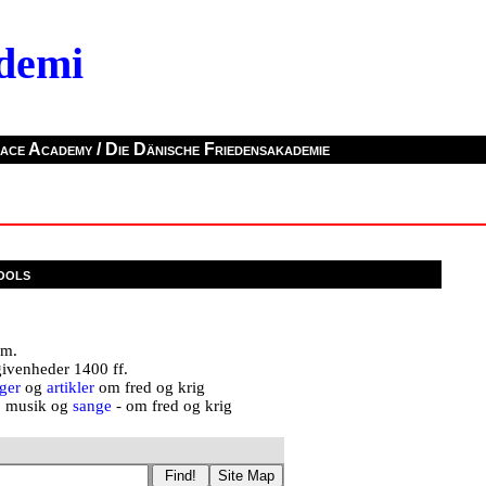
demi
ace Academy / Die Dänische Friedensakademie
ools
mm.
givenheder 1400 ff.
ger
og
artikler
om fred og krig
, musik og
sange
- om fred og krig