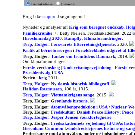
Fredsakademiet
Internettet
Brug ikke
stopord
i søgningerne!
Nyheder og analyser af:
Krig som beregnet ondskab
. Hol
Familiekrønike
. / : Betty Nielsen. Freddsakademiet, 2022.
Hiroshimadag 2020
.
Kampfly
.
Klimaforandringer
.
Terp, Holger: Forsvarets Efterretningstjeneste
, 2020.
Kritik af børneforsorgen i Forældrebladet udgivet af E
Terp, Holger:
Tanker om fremtidens Danmark
, 2019.
Om klimaforandringer.
Første verdenskrig
|
Undervisningsvejledning
|
Første ve
Præsidentvalg
i
USA
.
Syrien
i
krig
2011-..
Terp, Holger: Ny dansk historisk bibliografi
.
Halfdan Rasmussen
, 100 år, 1915.
Terp, Holger: Vietnamkrigens sange
, 2015.
Terp, Holger:
Grønlands historie
.
Terp, Holger:
Atomvåbenproduktion i USA
/
Nuclear Wea
Terp, Holger
:
Fredskultur
;
Danish Peace History
;
Peace 
Terp, Holger: Jesper Jensen værkfortegnelse
Terp, Holger
:
Fredsakademiets vejledning til USAs histori
Greenham Common kvindefredslejrenes historie og san
Protestsange mod atomvåben, noder og indspilninger af 